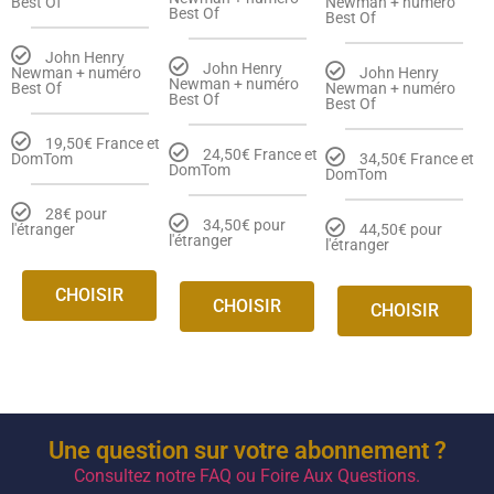
Best Of
Newman + numéro
Best Of
Best Of
John Henry
John Henry
Newman + numéro
John Henry
Newman + numéro
Best Of
Newman + numéro
Best Of
Best Of
19,50€ France et
24,50€ France et
DomTom
34,50€ France et
DomTom
DomTom
28€ pour
34,50€ pour
l'étranger
44,50€ pour
l'étranger
l'étranger
CHOISIR
CHOISIR
CHOISIR
Une question sur votre abonnement ?
Consultez notre FAQ ou Foire Aux Questions.