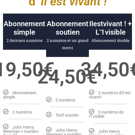
d'
Il est vivant !
Abonnement
Abonnement
Ilestvivant ! +
simple
soutien
L'1visible
2 derniers numéros
2 numéros et un grand
Abonnement double
merci
19,50€
34,50
24,50€
Abonnement
2 numéros d'Il est
simple
vivant!
2 numéros
2 numéros
3 numéros de
Tarif soutien
l'1visible
John Henry
John Henry
Newman + numéro
John Henry
Newman + numéro