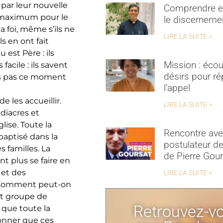
 par leur nouvelle
Comprendre et
le maximum pour le
le discerneme
 foi, même s’ils ne
LIRE LA SUITE >
ls en ont fait
 est Père : ils
Mission : écou
acile : ils savent
désirs pour r
ns pas ce moment
l’appel
 les accueillir.
LIRE LA SUITE >
diacres et
lise. Toute la
Rencontre ave
baptisé dans la
postulateur de
 familles. La
de Pierre Gou
t plus se faire en
 et des
LIRE LA SUITE >
! Comment peut-on
tit groupe de
Retrouvez-v
 que toute la
tonner que ces