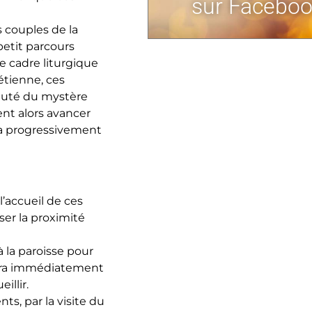
sur Faceboo
s couples de la
petit parcours
e cadre liturgique
étienne, ces
eauté du mystère
ent alors avancer
rra progressivement
l’accueil de ces
iser la proximité
 la paroisse pour
ttra immédiatement
illir.
ts, par la visite du