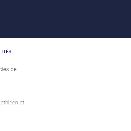
LITÉS
 clés de
athleen et