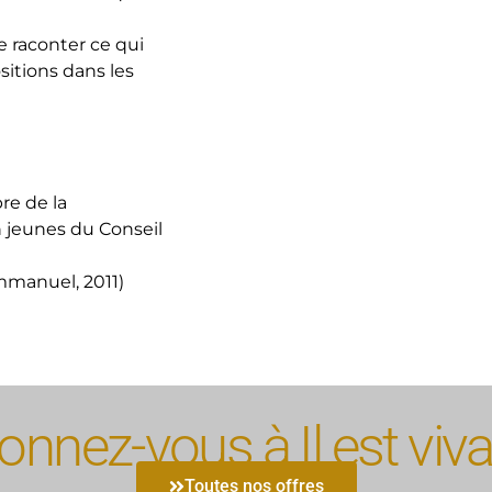
re raconter ce qui
ositions dans les
re de la
 jeunes du Conseil
mmanuel, 2011)
nnez-vous à Il est viva
Toutes nos offres