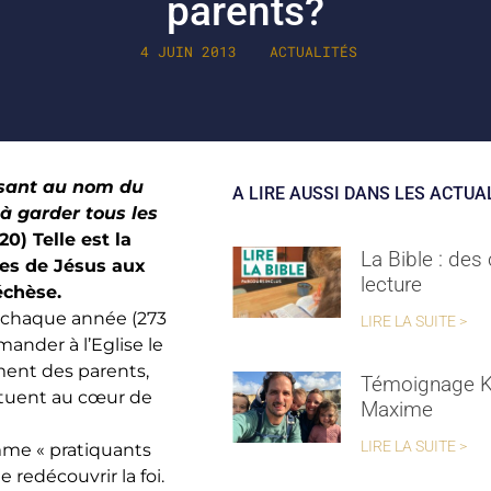
parents?
4 JUIN 2013
ACTUALITÉS
tisant au nom du
A LIRE AUSSI DANS LES ACTUA
 à garder tous les
20) Telle est la
La Bible : des
les de Jésus aux
lecture
échèse.
s chaque année (273
LIRE LA SUITE >
ander à l’Eglise le
ment des parents,
Témoignage K
ituent au cœur de
Maxime
LIRE LA SUITE >
mme « pratiquants
 redécouvrir la foi.