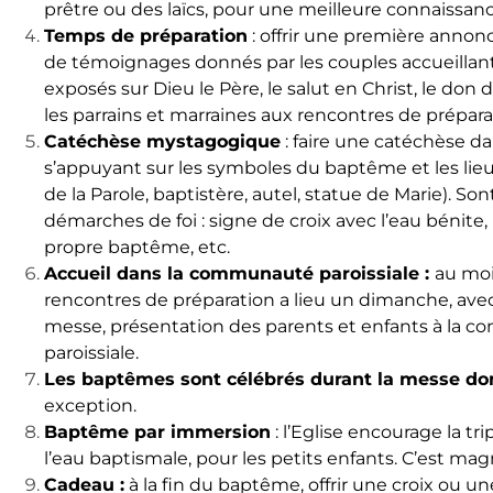
prêtre ou des laïcs, pour une meilleure connaissanc
Temps de préparation
: offrir une première annonce 
de témoignages donnés par les couples accueillant
exposés sur Dieu le Père, le salut en Christ, le don de
les parrains et marraines aux rencontres de prépara
Catéchèse mystagogique
: faire une catéchèse dan
s’appuyant sur les symboles du baptême et les lie
de la Parole, baptistère, autel, statue de Marie). S
démarches de foi : signe de croix avec l’eau bénite,
propre baptême, etc.
Accueil dans la communauté paroissiale :
au mo
rencontres de préparation a lieu un dimanche, avec 
messe, présentation des parents et enfants à la
paroissiale.
Les baptêmes sont célébrés durant la messe do
exception.
Baptême par immersion
: l’Eglise encourage la t
l’eau baptismale, pour les petits enfants. C’est mag
Cadeau :
à la fin du baptême, offrir une croix ou u