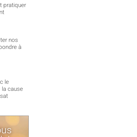
 pratiquer
nt
ter nos
épondre à
c le
 la cause
rsat
ous