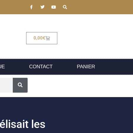
0,00
€
UE
CONTACT
PANIER
lisait les