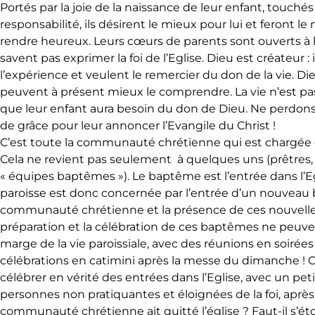
Portés par la joie de la naissance de leur enfant, touchés
responsabilité, ils désirent le mieux pour lui et feront 
rendre heureux. Leurs cœurs de parents sont ouverts à la
savent pas exprimer la foi de l’Eglise. Dieu est créateur : i
l’expérience et veulent le remercier du don de la vie. Dieu
peuvent à présent mieux le comprendre. La vie n’est pas f
que leur enfant aura besoin du don de Dieu. Ne perdo
de grâce pour leur annoncer l’Evangile du Christ !
C’est toute la communauté chrétienne qui est chargée de
Cela ne revient pas seulement à quelques uns (prêtres, 
« équipes baptêmes »). Le baptême est l’entrée dans l’Eg
paroisse est donc concernée par l’entrée d’un nouveau 
communauté chrétienne et la présence de ces nouvelles
préparation et la célébration de ces baptêmes ne peuven
marge de la vie paroissiale, avec des réunions en soirées
célébrations en catimini après la messe du dimanche 
célébrer en vérité des entrées dans l’Eglise, avec un pe
personnes non pratiquantes et éloignées de la foi, après
communauté chrétienne ait quitté l’église ? Faut-il s’é