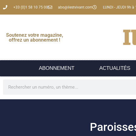
+33 (0)1 58 10 75 00
abo@ilestvivant.com
LUNDI - JEUDI 9h à 
Soutenez votre magazine,
offrez un abonnement !
ABONNEMENT
ACTUALITÉS
Paroisses