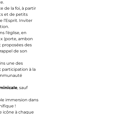
e.
de la foi, à partir
s et de petits
 l’Esprit. Inviter
tion.
s l’église, en
ux (porte, ambon
ont proposées des
 rappel de son
ins une des
participation à la
 communauté
minicale
, sauf
riple immersion dans
nifique !
ne icône à chaque