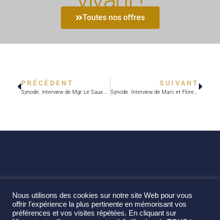
Toutes nos offres
PRÉCÉDENT
SUIVANT
Synode. Interview de Mgr Le Saux « Réveiller la conscience missionnaire des baptisés »
Synode. Interview de Marc et Florence de Leyritz « L’évangélisation est aussi un processus intérieur »
Nous utilisons des cookies sur notre site Web pour vous
offrir l'expérience la plus pertinente en mémorisant vos
préférences et vos visites répétées. En cliquant sur