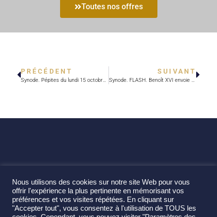
Toutes nos offres
PRÉCÉDENT
SUIVANT
Synode. Pépites du lundi 15 octobre. « Les laïcs sont apôtres dans ce monde »
Synode. FLASH. Benoît XVI envoie une délégation en Syrie
Nous utilisons des cookies sur notre site Web pour vous
offrir l'expérience la plus pertinente en mémorisant vos
préférences et vos visites répétées. En cliquant sur
"Accepter tout", vous consentez à l'utilisation de TOUS les