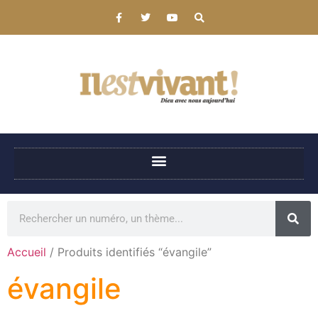
Accueil
/ Produits identifiés “évangile”
évangile