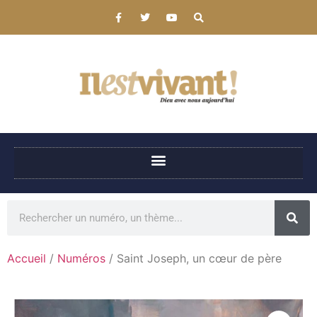
Accueil
/
Numéros
/ Saint Joseph, un cœur de père