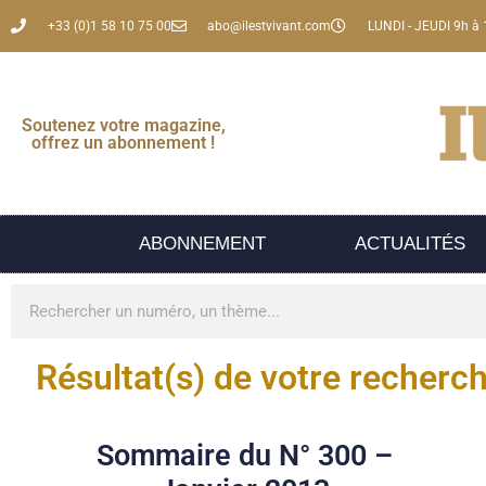
+33 (0)1 58 10 75 00
abo@ilestvivant.com
LUNDI - JEUDI 9h à 
Soutenez votre magazine,
offrez un abonnement !
ABONNEMENT
ACTUALITÉS
Résultat(s) de votre recherc
Sommaire du N° 300 –