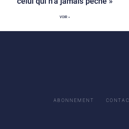
celui qui n’a jamais péché »
VOIR »
ABONNEMENT
CONTA