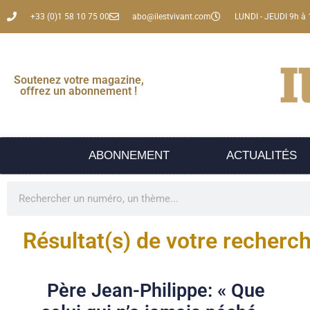
+33 (0)1 58 10 75 00
abo@ilestvivant.com
LUNDI - JEUDI 9h à 
Soutenez votre magazine,
offrez un abonnement !
ABONNEMENT
ACTUALITÉS
Résultat(s) de votre recherc
Père Jean-Philippe: « Que