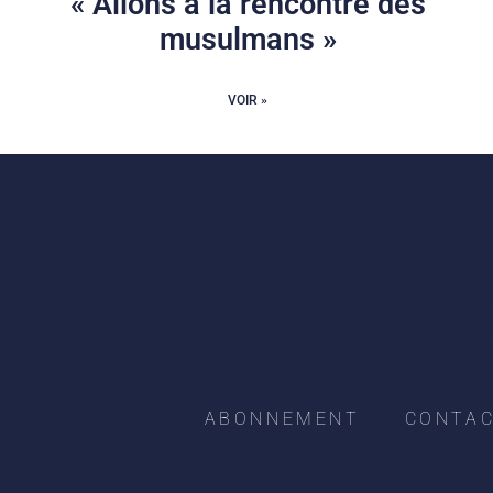
« Allons à la rencontre des
musulmans »
VOIR »
ABONNEMENT
CONTA