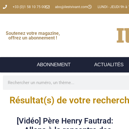
+33 (0)1 58 10 75 00
abo@ilestvivant.com
LUNDI - JEUDI 9h à 
Soutenez votre magazine,
offrez un abonnement !
ABONNEMENT
ACTUALITÉS
Résultat(s) de votre recherc
[Vidéo] Père Henry Fautrad: