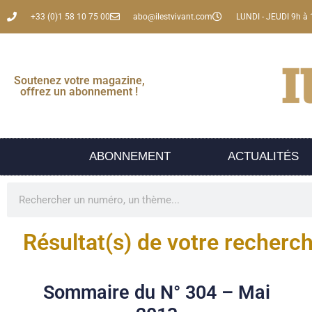
+33 (0)1 58 10 75 00
abo@ilestvivant.com
LUNDI - JEUDI 9h à 
Soutenez votre magazine,
offrez un abonnement !
ABONNEMENT
ACTUALITÉS
Résultat(s) de votre recherc
Sommaire du N° 304 – Mai