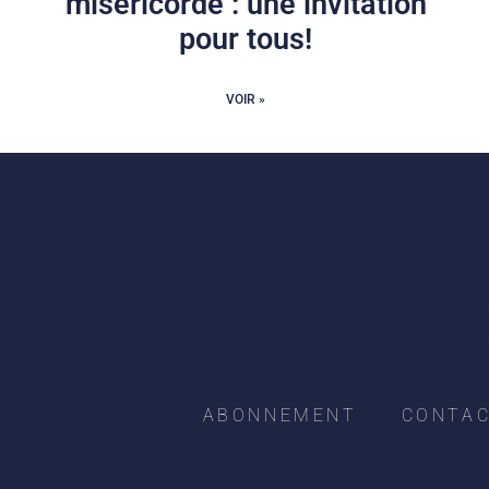
miséricorde : une invitation
pour tous!
VOIR »
ABONNEMENT
CONTA