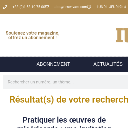
+33 (0)1 58 10 75 00
abo@ilestvivant.com
LUNDI - JEUDI 9h à 
Soutenez votre magazine,
offrez un abonnement !
ABONNEMENT
ACTUALITÉS
Résultat(s) de votre recherc
Pratiquer les œuvres de