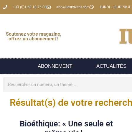
+33 (0)1 58 10 75 00
abo@ilestvivant.com
LUNDI - JEUDI 9h à 
Soutenez votre magazine,
offrez un abonnement !
ABONNEMENT
ACTUALITÉS
Résultat(s) de votre recherc
Bioéthique: « Une seule et