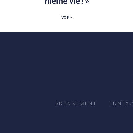
même vie ! »
VOIR »
ABONNEMENT
CONTA