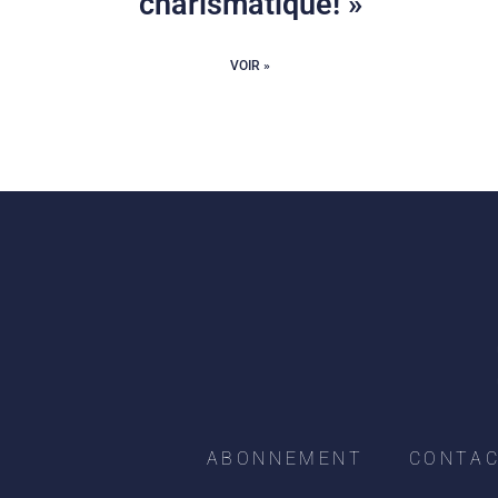
charismatique! »
VOIR »
ABONNEMENT
CONTA