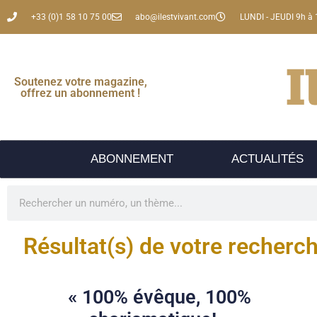
+33 (0)1 58 10 75 00
abo@ilestvivant.com
LUNDI - JEUDI 9h à 
Soutenez votre magazine,
offrez un abonnement !
ABONNEMENT
ACTUALITÉS
Résultat(s) de votre recherc
« 100% évêque, 100%