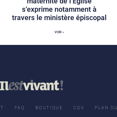
maternité de l’Eglise
s’exprime notamment à
travers le ministère épiscopal
VOIR »
CT
FAQ
BOUTIQUE
CGV
PLAN DU