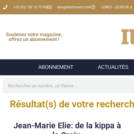
+33 (0)1 58 10 75 00
abo@ilestvivant.com
LUNDI - JEUDI 9h à 
Soutenez votre magazine,
offrez un abonnement !
ABONNEMENT
ACTUALITÉS
Résultat(s) de votre recherc
Jean-Marie Elie: de la kippa à