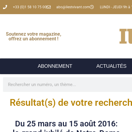
+33 (0)1 58 10 75 00
abo@ilestvivant.com
LUNDI - JEUDI 9h à 
Soutenez votre magazine,
offrez un abonnement !
ABONNEMENT
ACTUALITÉS
Résultat(s) de votre recherc
Du 25 mars au 15 août 2016: