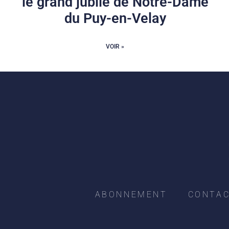
le grand jubilé de Notre-Dame
du Puy-en-Velay
VOIR »
ABONNEMENT
CONTA