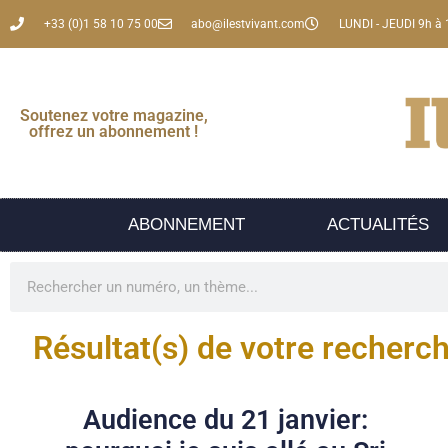
+33 (0)1 58 10 75 00
abo@ilestvivant.com
LUNDI - JEUDI 9h à 
Soutenez votre magazine,
offrez un abonnement !
ABONNEMENT
ACTUALITÉS
Résultat(s) de votre recherc
Audience du 21 janvier: