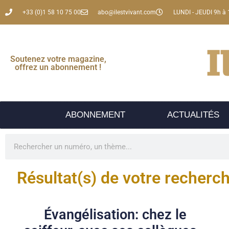
+33 (0)1 58 10 75 00
abo@ilestvivant.com
LUNDI - JEUDI 9h à 
Soutenez votre magazine,
offrez un abonnement !
ABONNEMENT
ACTUALITÉS
Résultat(s) de votre recherc
Évangélisation: chez le