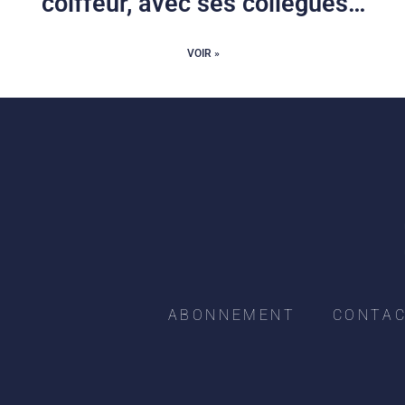
coiffeur, avec ses collègues…
VOIR »
ABONNEMENT
CONTA