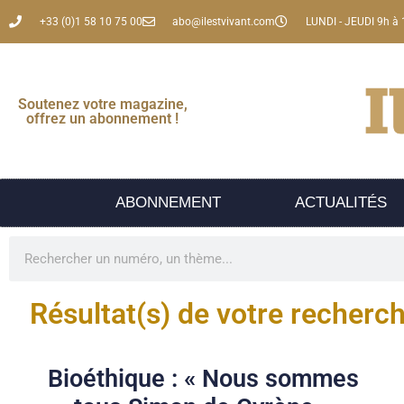
+33 (0)1 58 10 75 00
abo@ilestvivant.com
LUNDI - JEUDI 9h à 
Soutenez votre magazine,
offrez un abonnement !
ABONNEMENT
ACTUALITÉS
Résultat(s) de votre recherc
Bioéthique : « Nous sommes