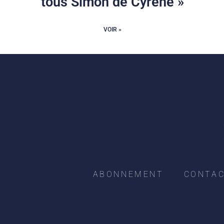
tous Simon de Cyrène »
VOIR »
ABONNEMENT
CONTA