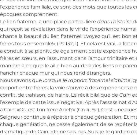
l’expérience familiale, ce sont des mots que toutes les cu
époques comprennent.
Le lien fraternel a une place particulière
dans l’histoire 
qui reçoit sa révélation dans le vif de l’expérience huma
chante la beauté du lien fraternel: «Voyez qu’il est bon 
frères tous ensemble!» (Ps 132, 1). Et cela est vrai, la frate
a conduit à sa plénitude également cette expérience h
frères et sœurs, en l’assumant dans l’amour trinitaire et 
manière à ce qu’elle aille bien au-delà des liens de pare
franchir chaque mur qui nous rend étrangers.
Nous savons que
lorsque le rapport fraternel s’abîme
, 
rapport entre frères, la voie s’ouvre à des expériences 
conflit, de trahison, de haine. Le récit biblique de
Caïn et
l’exemple de cette issue négative. Après l’assassinat d
à Caïn: «Où est ton frère Abel?» (Gn 4, 9a). C’est une que
Seigneur continue à répéter à chaque génération. Et 
chaque génération, ne cesse également de se répéter l
dramatique de Caïn: «Je ne sais pas. Suis-je le gardien d