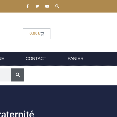
0,00
€
UE
CONTACT
PANIER
raternité