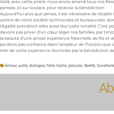
Voilà, avec cette prière, nous avons amené tous nos frère
pensée, ici sur la place, pour recevoir la bénédiction.
Aujourd’hui plus que jamais, il est nécessaire de rétablir l
centre de notre société technocrate et bureaucrate: alors,
l’égalité prendront elles aussi leur juste tonalité. C’est
devons pas priver d’un cœur léger nos familles, par timid
la beauté d’une ample expérience fraternelle de fils et de 
perdons pas confiance dans l’ampleur de l’horizon que la
tirer de cette expérience illuminée par la bénédiction d
Amour
,
autre
,
dialogue
,
frère
,
haine
,
jalousie
,
liberté
,
Ouverture
Abo