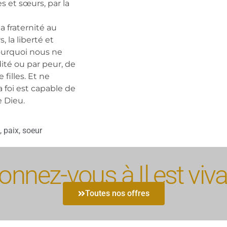
s et sœurs, par la
a fraternité au
 la liberté et
 pourquoi nous ne
ité ou par peur, de
filles. Et ne
 foi est capable de
e Dieu.
,
paix
,
soeur
nnez-vous à Il est viva
Toutes nos offres