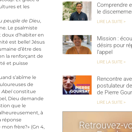
Comprendre et
ltures et les
le discerneme
du peuple de Dieu
,
LIRE LA SUITE >
ine. Le psalmiste
et doux d’habiter en
Mission : écou
rnité est belle! Jésus
désirs pour r
umaine d’être des
l’appel
en la renforçant de
LIRE LA SUITE >
nté et puisse
quand s’abîme le
Rencontre ave
douloureuses de
postulateur de
 Abel
constitue
de Pierre Gou
’Abel, Dieu demande
LIRE LA SUITE >
stion que le
malheureusement, à
a réponse
Retrouvez-v
e mon frère?» (Gn 4,