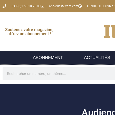
+33 (0)1 58 10 75 00
abo@ilestvivant.com
LUNDI - JEUDI 9h à 
Soutenez votre magazine,
offrez un abonnement !
ABONNEMENT
ACTUALITÉS
Audience