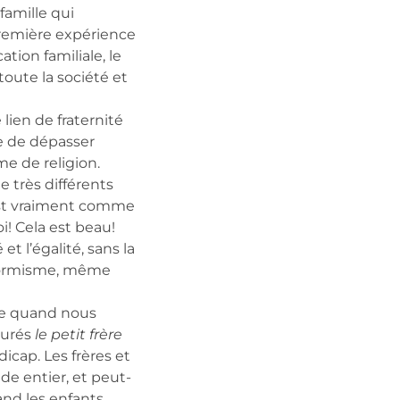
famille qui
 première expérience
ation familiale, le
oute la société et
 lien de fraternité
e de dépasser
e de religion.
 très différents
 est vraiment comme
! Cela est beau!
et l’égalité, sans la
nformisme, même
ère quand nous
tourés
le petit frère
icap. Les frères et
de entier, et peut-
and les enfants