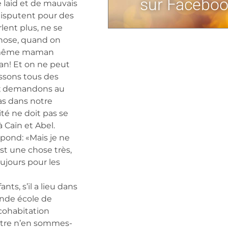
sur Faceboo
e laid et de mauvais
disputent pour des
lent plus, ne se
 chose, quand on
la même maman
an! Et on ne peut
issons tous des
tés; demandons au
as dans notre
nité ne doit pas se
à Caïn et Abel.
épond: «Mais je ne
est une chose très,
ujours pour les
ants, s’il a lieu dans
ande école de
 cohabitation
être n’en sommes-