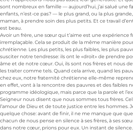
sont nombreux en famille — aujourd’hui, j’ai salué une fa
enfants, n’est-ce pas? — le plus grand, ou la plus grande, 
maman, à prendre soin des plus petits. Et ce travail d’en
est beau.
Avoir un frère, une sœur qui t’aime est une expérience fo
irremplaçable. Cela se produit de la même manière pour
chrétienne.
Les plus petits, les plus faibles, les plus pau
susciter notre tendresse: ils ont le «droit» de prendre p
âme et de notre cœur. Oui, ils sont nos frères et nous d
les traiter comme tels. Quand cela arrive, quand les p
chez eux, notre fraternité chrétienne elle-même reprend 
en effet, vont à la rencontre des pauvres et des faibles 
programme idéologique, mais parce que la parole et l’
Seigneur nous disent que nous sommes tous frères. Cela
l’amour de Dieu et de toute justice entre les hommes. 
quelque chose: avant de finir, il ne me manque que que
chacun de nous pense en silence à ses frères, à ses sœurs
dans notre cœur, prions pour eux. Un instant de silence.