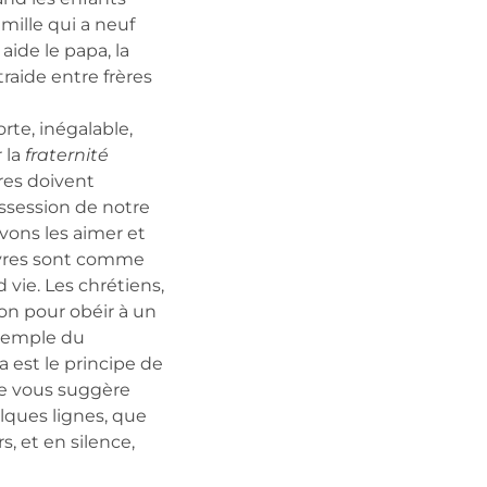
mille qui a neuf
aide le papa, la
traide entre frères
rte, inégalable,
 la
fraternité
vres doivent
ossession de notre
evons les aimer et
auvres sont comme
vie. Les chrétiens,
non pour obéir à un
exemple du
 est le principe de
Je vous suggère
lques lignes, que
, et en silence,