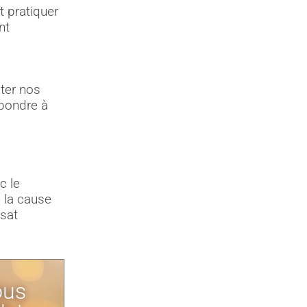
 pratiquer
nt
ter nos
épondre à
c le
 la cause
rsat
ous