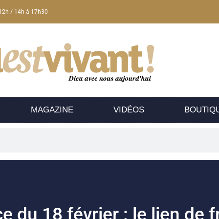
12h / 14h à 17h30
MAGAZINE
VIDÉOS
BOUTIQ
 du 18 février : le lien de f