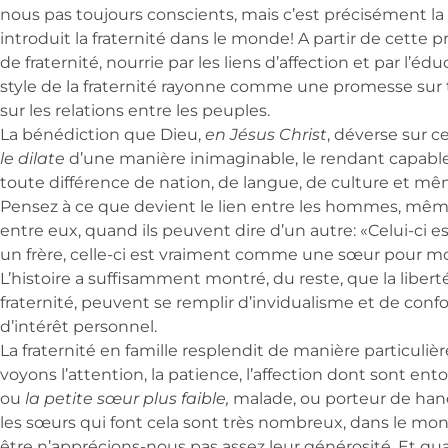
nous pas toujours conscients, mais c’est précisément la 
introduit la fraternité dans le monde! A partir de cette
de fraternité, nourrie par les liens d’affection et par l’éduc
style de la fraternité rayonne comme une promesse sur t
sur les relations entre les peuples.
La bénédiction que Dieu,
en Jésus Christ
, déverse sur ce
le dilate
d’une manière inimaginable, le rendant capabl
toute différence de nation, de langue, de culture et mêm
Pensez à ce que devient le lien entre les hommes, même
entre eux, quand ils peuvent dire d’un autre: «Celui-ci
un frère, celle-ci est vraiment comme une sœur pour moi
L’histoire a suffisamment montré, du reste, que la liberté 
fraternité, peuvent se remplir d’invidualisme et de co
d’intérêt personnel.
La fraternité en famille resplendit de manière particuli
voyons l’attention, la patience, l’affection dont sont en
ou
la petite sœur plus faible,
malade, ou porteur de hand
les sœurs qui font cela sont très nombreux, dans le mon
être n’apprécions-nous pas assez leur générosité. Et qu