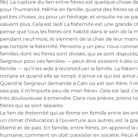
9b). La rupture du lien entre frères est quelque chose d
pour l’humanité. Même en famille, quand des frères se 
petites choses, ou pour un héritage, et ensuite ne se par
saluent plus. Cela est laid! La fraternité est une grande
pense que tous les frères ont habité dans le sein de 
pendant neuf mois, ils viennent de la chair de leur mam
pas rompre la fraternité. Pensons-y un peu: nous conna
familles dont les frères sont divisés, qui se sont dispu
Seigneur pour ces familles — peut-être existent-il des c
famille — qu’il les aide à reconstituer la famille. La frater
rompre et quand elle se rompt, il arrive ce qui est arrivé 
Quand le Seigneur demande à Caïn où est son frère, il r
sais pas, il m’importe peu de mon frère». Cela est laid, c’
très douloureuse à entendre. Dans nos prières, prions to
frères qui se sont séparés.
Le lien de
fraternité
qui
se forme en famille
entre les enf
un climat d’éducation à l’ouverture aux autres, est la gr
liberté et de paix. En famille, entre frères, on apprend la
humaine, comment on doit coexister en société. Peut-