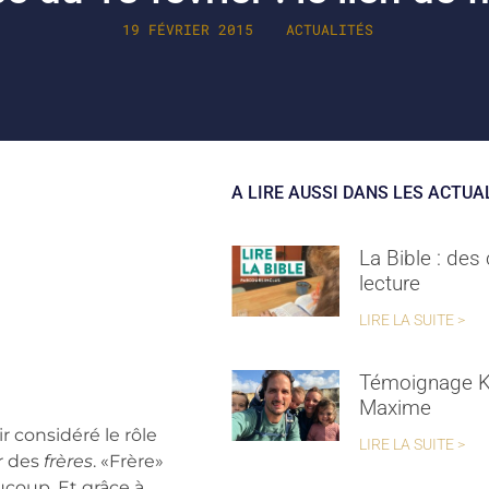
19 FÉVRIER 2015
ACTUALITÉS
A LIRE AUSSI DANS LES ACTUA
La Bible : des
lecture
LIRE LA SUITE >
Témoignage K
Maxime
r considéré le rôle
LIRE LA SUITE >
ur des
frères
. «Frère»
coup. Et grâce à