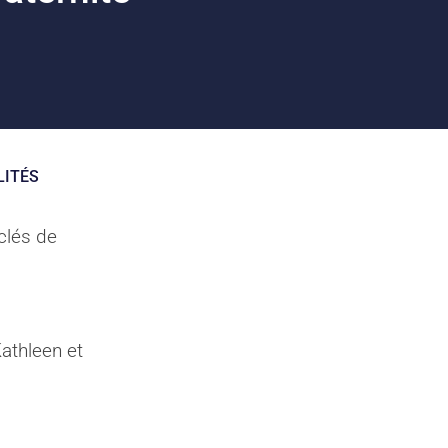
LITÉS
 clés de
athleen et