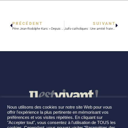
PRÉCÉDENT
SUIVANT
Père Jean-Rodolphe Kars: « Depuis mon baptême, j’ai pris conscience de mon appartenance au peuple d’Israël. »
Juifs-catholiques : Une amitié fraternelle voulue par Dieu
Nous utilisons des cookies sur notre site Web pour vous
offrir l'expérience la plus pertinente en mémorisant vos
préférences et vos visites répétées. En cliquant sur
"Accepter tout", vous consentez à l'utilisation de TOUS les
cookies. Cependant, vous pouvez visiter "Paramètres des