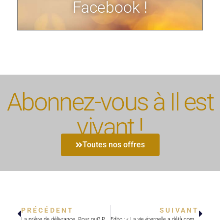
Facebook !
Abonnez-vous à Il est
vivant !
Toutes nos offres
PRÉCÉDENT
SUIVANT
La prière de délivrance. Pour qui? Pourquoi? Comment?
Edito : « La vie éternelle a déjà commencé »