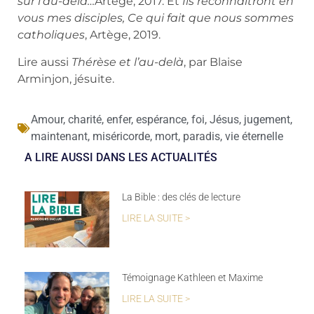
sur l’au-delà…
Artège, 2017. Et
Ils reconnaîtront en
vous mes disciples, Ce qui fait que nous sommes
catholiques
, Artège, 2019.
Lire aussi
Thérèse et l’au-delà
, par Blaise
Arminjon, jésuite.
Amour
,
charité
,
enfer
,
espérance
,
foi
,
Jésus
,
jugement
,
maintenant
,
miséricorde
,
mort
,
paradis
,
vie éternelle
A LIRE AUSSI DANS LES ACTUALITÉS
La Bible : des clés de lecture
LIRE LA SUITE >
Témoignage Kathleen et Maxime
LIRE LA SUITE >