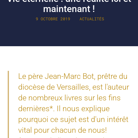
maintenant !
9 OCTOBRE 2019
ACTUALITÉS
Le père Jean-Marc Bot, prêtre du
diocèse de Versailles, est l'auteur
de nombreux livres sur les fins
dernières*. Il nous explique
pourquoi ce sujet est d'un intérêt
vital pour chacun de nous!