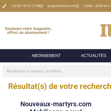
+33 (0)1 58 10 75 00
abo@ilestvivant.com
LUNDI - JEUDI 9h à 
Soutenez votre magazine,
offrez un abonnement !
ABONNEMENT
ACTUALITÉS
Résultat(s) de votre recherc
Nouveaux-martyrs.com