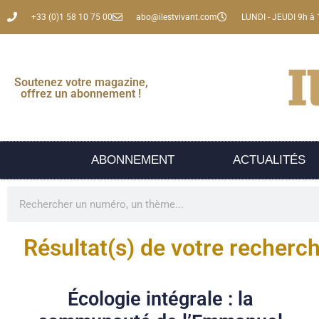
+33 (0)1 58 10 75 00
abo@ilestvivant.com
LUNDI - JEUDI 9h à 
Soutenez votre magazine,
offrez un abonnement !
ABONNEMENT
ACTUALITÉS
Résultat(s) de votre recherc
Écologie intégrale : la