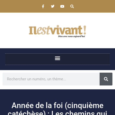
Année de la foi (cinquième
catéchèse) : Les chemins qui