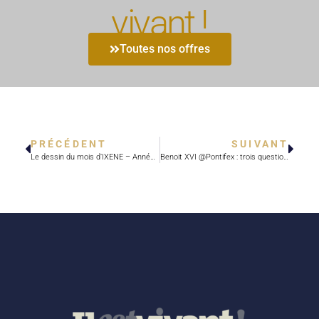
vivant !
Toutes nos offres
PRÉCÉDENT
SUIVANT
Le dessin du mois d’IXENE – Année de la foi : Tout-puissant ?
Benoit XVI @Pontifex : trois questions, trois réponses… et un million et demi de followers.