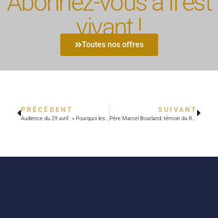
Abonnez-vous à Il est
vivant !
Toutes nos offres
PRÉCÉDENT
SUIVANT
Audience du 29 avril : « Pourquoi les jeunes ne veulent-ils pas se marier? »
Père Marcel Bourland: témoin du Renouveau en France