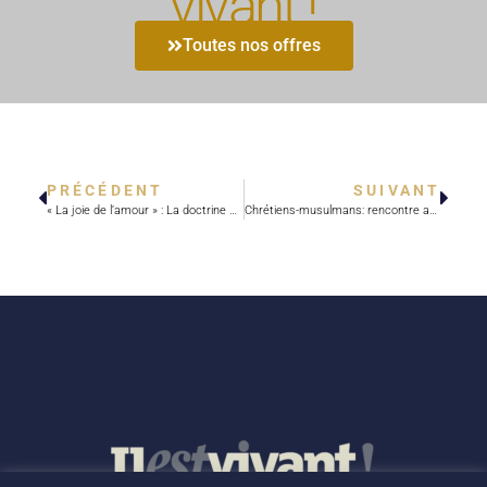
vivant !
Toutes nos offres
PRÉCÉDENT
SUIVANT
« La joie de l’amour » : La doctrine n’a pas changé, c’est le monde qui a changé !
Chrétiens-musulmans: rencontre avec Colette Hamza