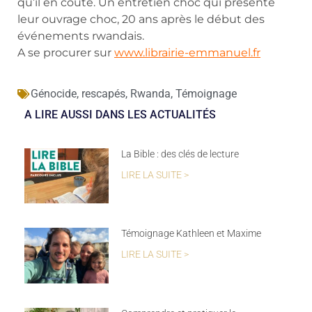
qu’il en coûte. Un entretien choc qui présente
leur ouvrage choc, 20 ans après le début des
événements rwandais.
A se procurer sur
www.librairie-emmanuel.fr
Génocide
,
rescapés
,
Rwanda
,
Témoignage
A LIRE AUSSI DANS LES ACTUALITÉS
La Bible : des clés de lecture
LIRE LA SUITE >
Témoignage Kathleen et Maxime
LIRE LA SUITE >