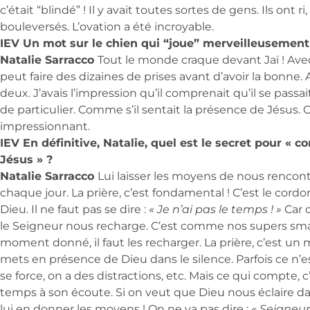
c’était “blindé” ! Il y avait toutes sortes de gens. Ils ont ri,
bouleversés. L’ovation a été incroyable.
IEV Un mot sur le chien qui “joue” merveilleusemen
Natalie Sarracco
Tout le monde craque devant Jaï ! Avec
peut faire des dizaines de prises avant d’avoir la bonne. Ave
deux. J’avais l’impression qu’il comprenait qu’il se pass
de particulier. Comme s’il sentait la présence de Jésus. C
impressionnant.
IEV En définitive, Natalie, quel est le secret pour « c
Jésus » ?
Natalie Sarracco
Lui laisser les moyens de nous rencontr
chaque jour. La prière, c’est fondamental ! C’est le cordo
Dieu. Il ne faut pas se dire :
« Je n’ai pas le temps ! »
Car 
le Seigneur nous recharge. C’est comme nos supers sm
moment donné, il faut les recharger. La prière, c’est u
mets en présence de Dieu dans le silence. Parfois ce n’e
se force, on a des distractions, etc. Mais ce qui compte, 
temps à son écoute. Si on veut que Dieu nous éclaire dans
lui en donner les moyens ! On ne va pas dire :
« Seigneur,