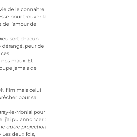
ie de le connaître.
esse pour trouver la
re de l’amour de
Dieu sort chacun
re dérangé, peur de
e ces
s nos maux. Et
coupe jamais de
ON film mais celui
prêcher pour sa
aray-le-Monial pour
 j’ai pu annoncer :
une autre projection
»
Les deux fois,