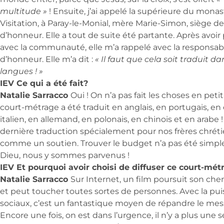
multitude »
! Ensuite, j’ai appelé la supérieure du monas
Visitation, à Paray-le-Monial, mère Marie-Simon, siège de
d’honneur. Elle a tout de suite été partante. Après avoir 
avec la communauté, elle m’a rappelé avec la responsab
d’honneur. Elle m’a dit :
« Il faut que cela soit traduit da
langues ! »
IEV Ce qui a été fait?
Natalie Sarracco
Oui ! On n’a pas fait les choses en peti
court-métrage a été traduit en anglais, en portugais, en
italien, en allemand, en polonais, en chinois et en arabe !
dernière traduction spécialement pour nos frères chréti
comme un soutien. Trouver le budget n’a pas été simpl
Dieu, nous y sommes parvenus !
IEV Et pourquoi avoir choisi de diffuser ce court-mét
Natalie Sarracco
Sur Internet, un film poursuit son ch
et peut toucher toutes sortes de personnes. Avec la pu
sociaux, c’est un fantastique moyen de répandre le mess
Encore une fois, on est dans l’urgence, il n’y a plus une 