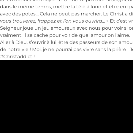
dans le même temps, mettre la télé à fond et être en g
avec des potes… Cela ne peut pas marcher. Le Christ a di
vous trouverez, frappez et l’on vous ouvrira… »
Et c’est vr
Seigneur joue un jeu amoureux avec nous pour voir si o
vraiment. Il se cache pour voir de quel amour on l’aime
.
Aller à Dieu, s’ouvrir à lui, être des passeurs de son amour
de notre vie ! Moi, je ne pourrai pas vivre sans la prière ! J
#Christaddict !