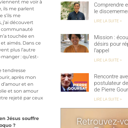
 viennent me voir à
Comprendre et
, ils me parlent
le discerneme
 s’ils me
LIRE LA SUITE >
 j’ai découvert
 la communauté
 m’a touchée en
Mission : écou
s et aimés. Dans ce
désirs pour r
l’appel
ent plus l’autre
manger : qu’est-
LIRE LA SUITE >
ne tendresse
Rencontre ave
mourir, après mon
postulateur de
é d’amour et en
de Pierre Gou
olie et son amour
être rejeté par ceux
LIRE LA SUITE >
en Jésus souffre
Retrouvez-v
oquo ?