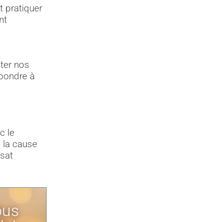
 pratiquer
nt
ter nos
épondre à
c le
 la cause
rsat
ous