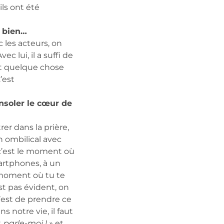
 ils ont été
t bien…
 les acteurs, on
c lui, il a suffi de
ait quelque chose
’est
onsoler le cœur de
er dans la prière,
n ombilical avec
c’est le moment où
artphones, à un
n moment où tu te
st pas évident, on
c’est de prendre ce
 notre vie, il faut
 parle-moi ! »
et