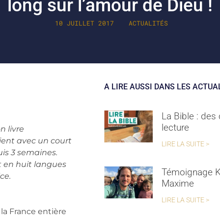
long sur l’amour de Dieu !
10 JUILLET 2017
ACTUALITÉS
A LIRE AUSSI DANS LES ACTUA
La Bible : des
lecture
n livre
vient avec un court
LIRE LA SUITE >
uis 3 semaines.
 en huit langues
Témoignage K
ce.
Maxime
LIRE LA SUITE >
 la France entière