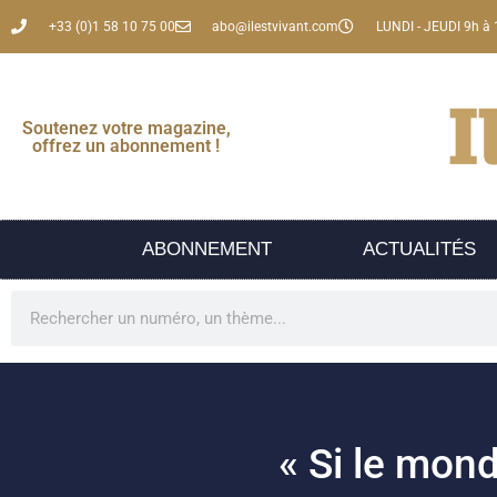
+33 (0)1 58 10 75 00
abo@ilestvivant.com
LUNDI - JEUDI 9h à 
Soutenez votre magazine,
offrez un abonnement !
ABONNEMENT
ACTUALITÉS
« Si le mond