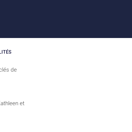
LITÉS
 clés de
athleen et