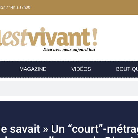
12h / 14h à 17h30
MAGAZINE
VIDÉOS
BOUTIQ
e savait » Un “court”-métra