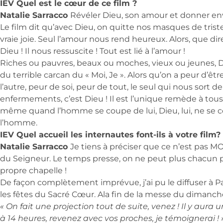
IEV Quel est le cœur de ce film ?
Natalie Sarracco
Révéler Dieu, son amour et donner env
Le film dit qu’avec Dieu, on quitte nos masques de trist
vraie joie. Seul l’amour nous rend heureux. Alors, que di
Dieu ! Il nous ressuscite ! Tout est lié à l’amour !
Riches ou pauvres, beaux ou moches, vieux ou jeunes, 
du terrible carcan du « Moi, Je ». Alors qu’on a peur d’êt
l’autre, peur de soi, peur de tout, le seul qui nous sort d
enfermements, c’est Dieu ! Il est l’unique remède à tou
même quand l’homme se coupe de lui, Dieu, lui, ne se 
l’homme.
IEV Quel accueil les internautes font-ils à votre film?
Natalie Sarracco
Je tiens à préciser que ce n’est pas M
du Seigneur. Le temps presse, on ne peut plus chacun 
propre chapelle !
De façon complètement imprévue, j’ai pu le diffuser à P
les fêtes du Sacré Cœur. Ala fin de la messe du dimanche,
« On fait une projection tout de suite, venez ! Il y aura 
à 14 heures, revenez avec vos proches, je témoignerai ! 