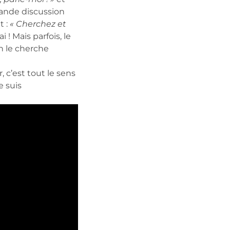
rande discussion
t :
« Cherchez et
ai ! Mais parfois, le
n le cherche
, c’est tout le sens
e suis