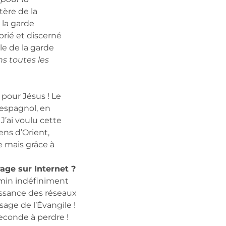
tère de la
 la garde
prié et discerné
le de la garde
ns toutes les
t pour Jésus ! Le
 espagnol, en
 J’ai voulu cette
ens d’Orient,
e mais grâce à
rage sur Internet ?
emin indéfiniment
issance des réseaux
age de l’Évangile !
seconde à perdre !