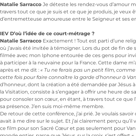
Natalie Sarracco
Je déteste les rendez-vous d’amour ma
travers tout ce que je suis et ce que je produis, je veux 
d’entremetteuse amoureuse entre le Seigneur et ses en
IEV D’où l’idée de ce court-métrage ?
Natalie Sarracco
Exactement ! Tout est parti d’une reli
où j’avais été invitée à témoigner. Lors du pot de fin de s
filmée avec mon Iphone entourée de ces gens pour inv
à participer à la neuvaine pour la France. Cette dame m’
après et me dit :
« Tu ne ferais pas un petit film, comme 
cette fois pour faire connaître la garde d’honneur à Va
d’honneur, dont la création a été demandée par Jésus à
la Visitation, consiste à s’engager à offrir une heure de s
pour consoler son cœur, en étant, à travers tout ce que l’
sa présence. J’en suis moi-même membre.
De retour de cette conférence, j’ai prié. Je voulais savoi
avait à me dire sur le sujet. Et j’ai clairement perçu qu’il 
ce film pour son Sacré Cœur et pas seulement pour Van
monde entier, parce que Jésus, sur la croix, s’est offert
«