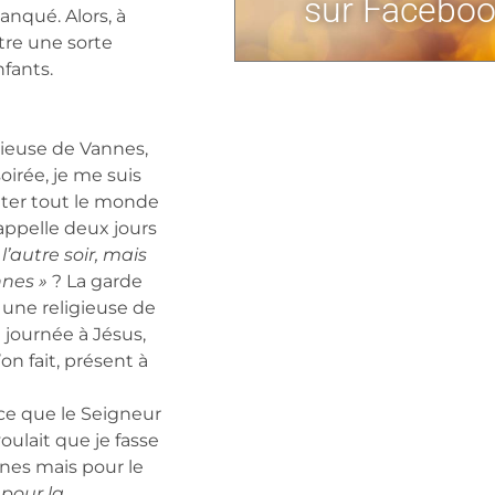
sur Faceboo
nqué. Alors, à
être une sorte
fants.
gieuse de Vannes,
oirée, je me suis
iter tout le monde
appelle deux jours
l’autre soir, mais
nnes »
? La garde
 une religieuse de
a journée à Jésus,
on fait, présent à
r ce que le Seigneur
voulait que je fasse
nes mais pour le
 pour la