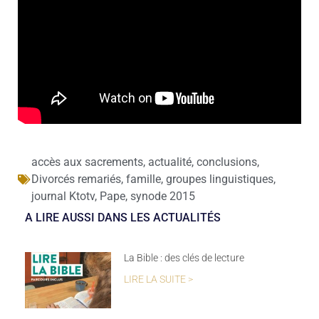
accès aux sacrements
,
actualité
,
conclusions
,
Divorcés remariés
,
famille
,
groupes linguistiques
,
journal Ktotv
,
Pape
,
synode 2015
A LIRE AUSSI DANS LES ACTUALITÉS
La Bible : des clés de lecture
LIRE LA SUITE >