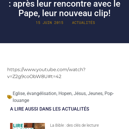
: après leur rencontre avec le
Pape, leur nouveau clip!
15 JUIN 2015
ACTUALITÉS
https://www.youtube.com/watch?
v=Z2g9coObW8U#t=42
Eglise
,
évangélisation
,
Hopen
,
Jésus
,
Jeunes
,
Pop-
louange
A LIRE AUSSI DANS LES ACTUALITÉS
La Bible : des clés de lecture