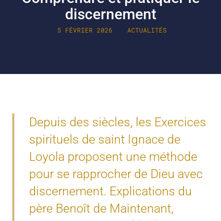
discernement
5 FÉVRIER 2026
ACTUALITÉS
Depuis des siècles, les Exercices
spirituels de saint Ignace de
Loyola proposent une méthode
pour se rapprocher de Dieu avec
discernement. Explications du
père Benoît de Maintenant,