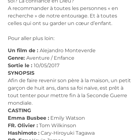
soi? La confiance en Dieu?
A recommander à toutes les personnes « en
recherche » de notre entourage. Et à toutes
celles qui ont su garder un cœur d’enfant.
Pour aller plus loin:
Un film de :
Alejandro Monteverde
Genre:
Aventure / Enfance
Sortie le :
10/05/2017
SYNOPSIS
Afin de faire revenir son père à la maison, un petit
garçon de huit ans, dans sa foi naïve, est prêt à
tout tenter pour mettre fin à la Seconde Guerre
mondiale.
CASTING
Emma Busbee :
Emily Watson
FR. Olivier :
Tom Wilkinson
Hashimoto :
Cary-Hiroyuki Tagawa