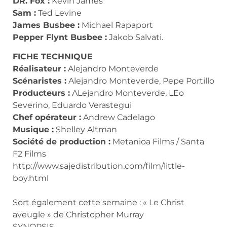
DR. Fox :
Kevin James
Sam :
Ted Levine
James Busbee :
Michael Rapaport
Pepper Flynt Busbee :
Jakob Salvati.
FICHE TECHNIQUE
Réalisateur :
Alejandro Monteverde
Scénaristes :
Alejandro Monteverde, Pepe Portillo
Producteurs :
ALejandro Monteverde, LEo
Severino, Eduardo Verastegui
Chef opérateur :
Andrew Cadelago
Musique :
Shelley Altman
Société de production :
Metanioa Films / Santa
F2 Films
http://www.sajedistribution.com/film/little-
boy.html
Sort également cette semaine : « Le Christ
aveugle » de Christopher Murray
SYNOPSIS