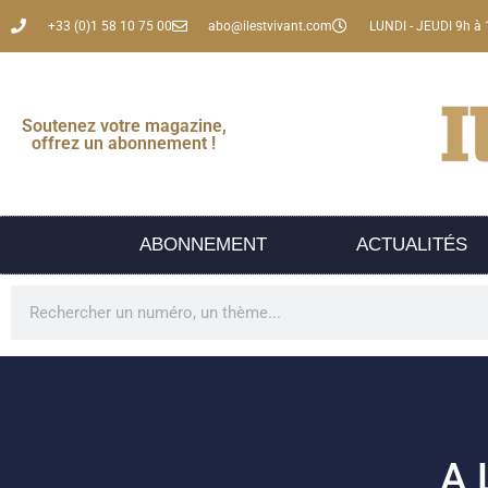
+33 (0)1 58 10 75 00
abo@ilestvivant.com
LUNDI - JEUDI 9h à 
Soutenez votre magazine,
offrez un abonnement !
ABONNEMENT
ACTUALITÉS
A 