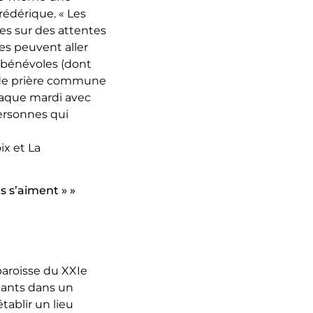
rédérique. « Les
es sur des attentes
nes peuvent aller
s bénévoles (dont
s de prière commune
chaque mardi avec
personnes qui
ix et La
s s’aiment » »
paroisse du XXIe
quants dans un
tablir un lieu