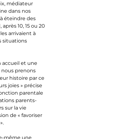
oix, médiateur
acine dans nos
à éteindre des
 après 10, 15 ou 20
les arrivaient à
 situations
 accueil et une
où nous prenons
ur histoire par ce
urs joies » précise
fonction parentale
lations parents-
s sur la vie
ion de « favoriser
».
elle-même une