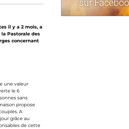
sur Faceboo
s il y a 2 mois, a
 la Pastorale des
larges concernant
e une valeur
erte le 6
rsonnes sans
e maison propose
couples. A
 jour grâce au
onsables de cette