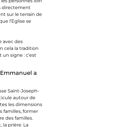
 les personnes loin
as directement
t sur le terrain de
 que l’Eglise se
e avec des
 cela la tradition
 un signe : c’est
l’Emmanuel a
isse Saint-Joseph-
icule autour de
outes les dimensions
s familles, former
re des familles.
la prière. La