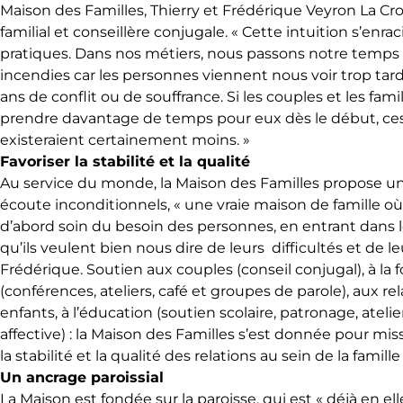
Maison des Familles, Thierry et Frédérique Veyron La Cr
familial et conseillère conjugale. « Cette intuition s’enr
pratiques. Dans nos métiers, nous passons notre temps 
incendies car les personnes viennent nous voir trop tard,
ans de conflit ou de souffrance. Si les couples et les famil
prendre davantage de temps pour eux dès le début, ces
existeraient certainement moins. »
Favoriser la stabilité et la qualité
Au service du monde, la Maison des Familles propose un
écoute inconditionnels, « une vraie maison de famille 
d’abord soin du besoin des personnes, en entrant dans le
qu’ils veulent bien nous dire de leurs difficultés et de le
Frédérique. Soutien aux couples (conseil conjugal), à la 
(conférences, ateliers, café et groupes de parole), aux re
enfants, à l’éducation (soutien scolaire, patronage, atelier
affective) : la Maison des Familles s’est donnée pour miss
la stabilité et la qualité des relations au sein de la famille 
Un ancrage paroissial
La Maison est fondée sur la paroisse, qui est « déjà en 