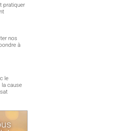
 pratiquer
nt
ter nos
épondre à
c le
 la cause
rsat
ous