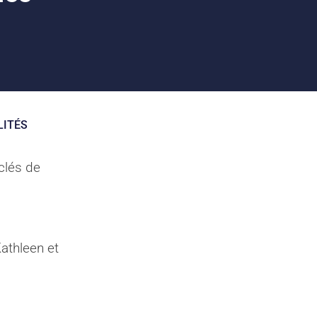
LITÉS
 clés de
athleen et