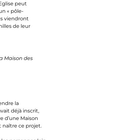
Eglise peut
un « pôle-
ns viendront
lles de leur
la Maison des
endre la
vait déjà inscrit,
ure d’une Maison
t naître ce projet.