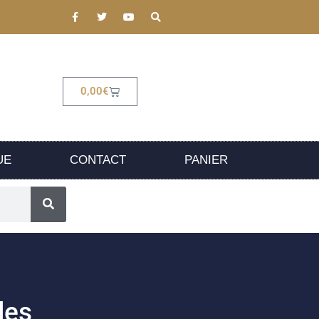
0,00
€
UE
CONTACT
PANIER
les