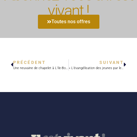
vivant !
Toutes nos offres
PRÉCÉDENT
SUIVANT
Une neuvaine de chapelet à L’Ile-Bouchard et en famille pour les enfants de France
« L’évangélisation des jeunes par les jeunes est cruciale »