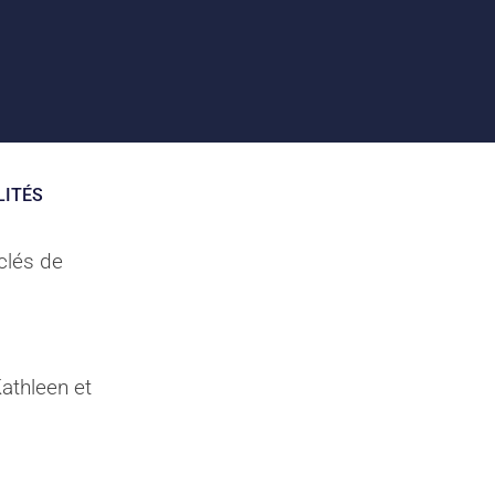
LITÉS
 clés de
athleen et