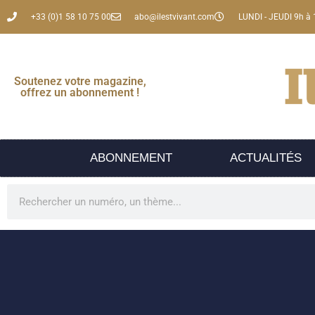
+33 (0)1 58 10 75 00
abo@ilestvivant.com
LUNDI - JEUDI 9h à 
Soutenez votre magazine,
offrez un abonnement !
ABONNEMENT
ACTUALITÉS