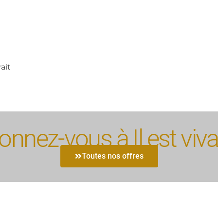
ait
nnez-vous à Il est viva
Toutes nos offres