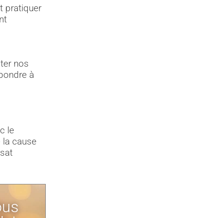
 pratiquer
nt
ter nos
épondre à
c le
 la cause
rsat
ous