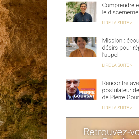
Comprendre et
le discerneme
LIRE LA SUITE >
Mission : écou
désirs pour r
l’appel
LIRE LA SUITE >
Rencontre ave
postulateur de
de Pierre Gou
LIRE LA SUITE >
Retrouvez-v