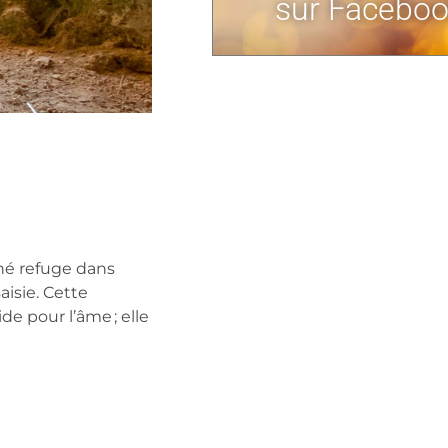
sur Faceboo
hé refuge dans
isie. Cette
e pour l’âme ; elle