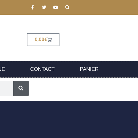
0,00
€
UE
CONTACT
PANIER